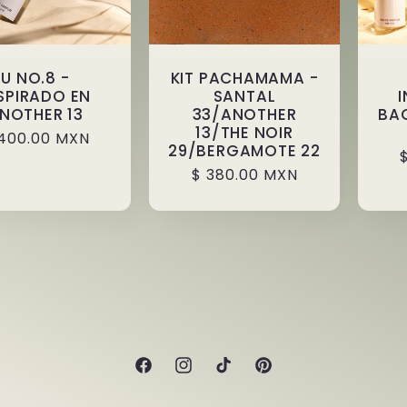
U NO.8 -
KIT PACHAMAMA -
SPIRADO EN
SANTAL
NOTHER 13
33/ANOTHER
BA
13/THE NOIR
ecio
400.00 MXN
29/BERGAMOTE 22
bitual
Precio
$ 380.00 MXN
habitual
Facebook
Instagram
TikTok
Pinterest