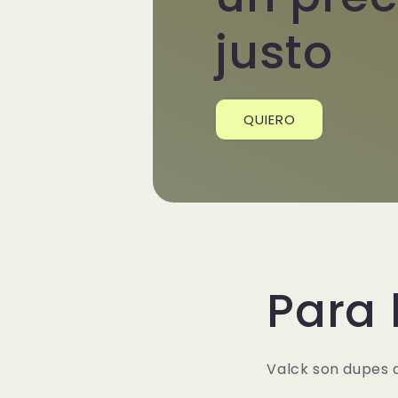
justo
QUIERO
Para 
Valck son dupes d