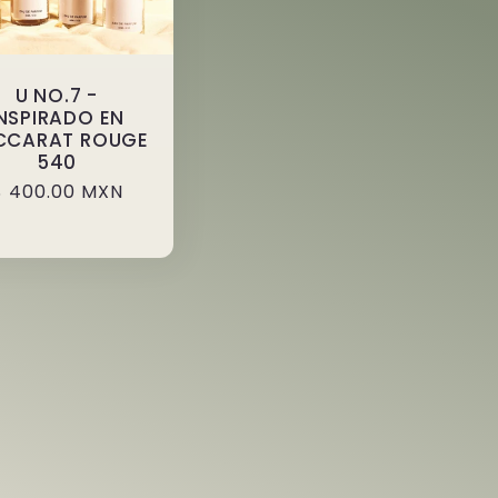
U NO.7 -
INSPIRADO EN
CCARAT ROUGE
540
Precio
$ 400.00 MXN
habitual