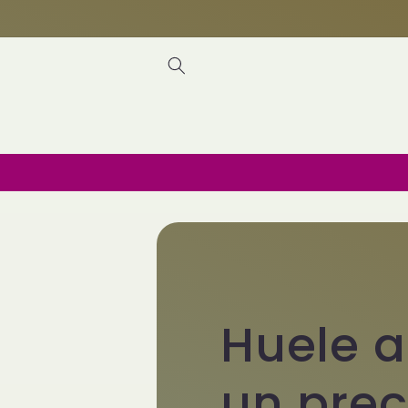
Ir
directamente
al contenido
Huele a
un prec