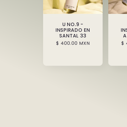
U NO.9 -
INSPIRADO EN
IN
SANTAL 33
A
Precio
$ 400.00 MXN
Pr
$ 
habitual
ha